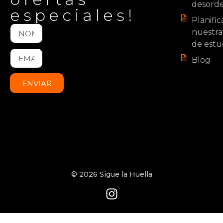
desord
especiales!
Planifi
nuestra
de estu
Blog
ENVIAR
© 2026 Sigue la Huella