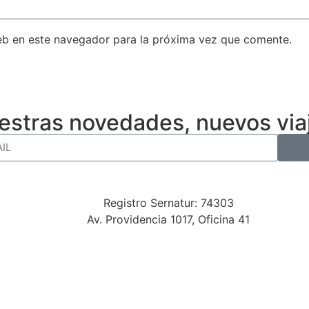
eb en este navegador para la próxima vez que comente.
estras novedades, nuevos viaj
Registro Sernatur: 74303
Av. Providencia 1017, Oficina 41