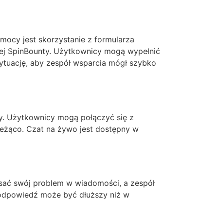
ocy jest skorzystanie z formularza
ej SpinBounty. Użytkownicy mogą wypełnić
sytuację, aby zespół wsparcia mógł szybko
y. Użytkownicy mogą połączyć się z
ieżąco. Czat na żywo jest dostępny w
isać swój problem w wiadomości, a zespół
 odpowiedź może być dłuższy niż w