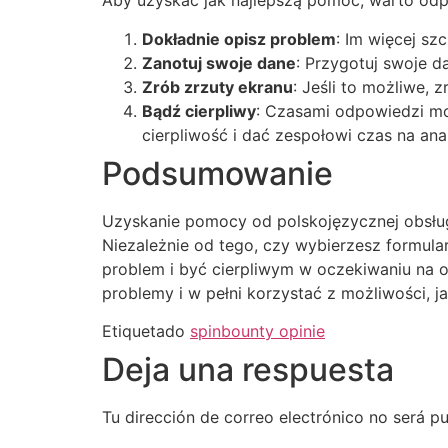
Aby uzyskać jak najlepszą pomoc, warto odp
Dokładnie opisz problem
: Im więcej sz
Zanotuj swoje dane
: Przygotuj swoje 
Zrób zrzuty ekranu
: Jeśli to możliwe, 
Bądź cierpliwy
: Czasami odpowiedzi mo
cierpliwość i dać zespołowi czas na anal
Podsumowanie
Uzyskanie pomocy od polskojęzycznej obsług
Niezależnie od tego, czy wybierzesz formula
problem i być cierpliwym w oczekiwaniu na 
problemy i w pełni korzystać z możliwości, ja
Etiquetado
spinbounty opinie
Deja una respuesta
Tu dirección de correo electrónico no será pu