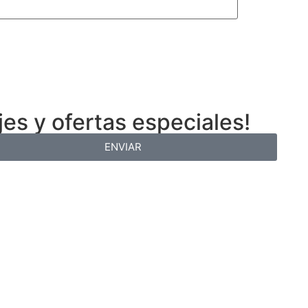
es y ofertas especiales!
ENVIAR