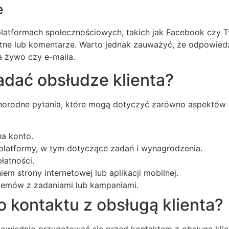
e
platformach społecznościowych, takich jak Facebook czy 
tne lub komentarze. Warto jednak zauważyć, że odpowiedzi
a żywo czy e-maila.
adać obsłudze klienta?
odne pytania, które mogą dotyczyć zarówno aspektów tec
na konto.
 platformy, w tym dotyczące zadań i wynagrodzenia.
łatności.
em strony internetowej lub aplikacji mobilnej.
emów z zadaniami lub kampaniami.
 kontaktu z obsługą klienta?