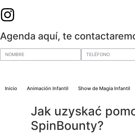
Agenda aquí, te contactarem
Inicio
Animación Infantil
Show de Magia Infantil
Jak uzyskać pomoc
SpinBounty?