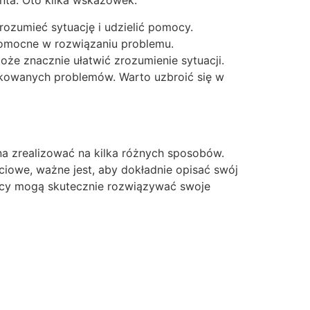
nta. Oto kilka wskazówek:
rozumieć sytuację i udzielić pomocy.
pomocne w rozwiązaniu problemu.
oże znacznie ułatwić zrozumienie sytuacji.
ikowanych problemów. Warto uzbroić się w
a zrealizować na kilka różnych sposobów.
ciowe, ważne jest, aby dokładnie opisać swój
nicy mogą skutecznie rozwiązywać swoje