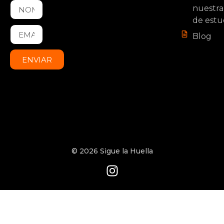
nuestra
de estu
Blog
ENVIAR
© 2026 Sigue la Huella